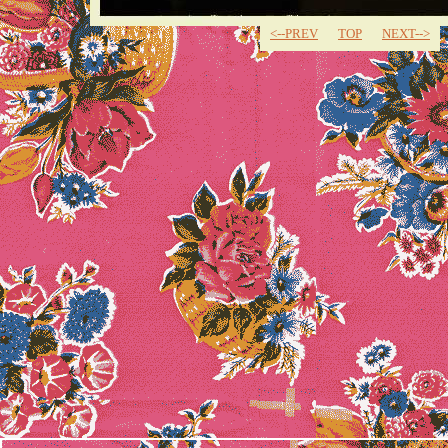
<--PREV
TOP
NEXT-->